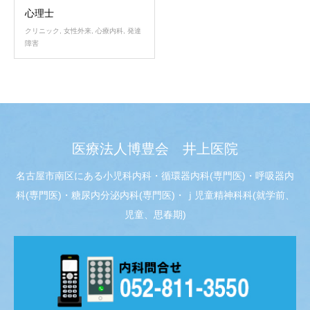
心理士
クリニック
,
女性外来
,
心療内科
,
発達
障害
医療法人博豊会 井上医院
名古屋市南区にある小児科内科・循環器内科(専門医)・呼吸器内
科(専門医)・糖尿内分泌内科(専門医)・ｊ児童精神科科(就学前、
児童、思春期)