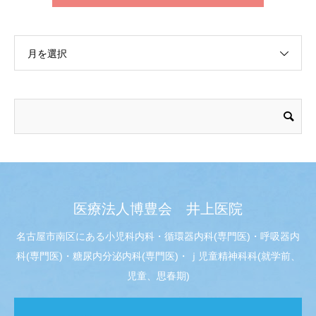
月を選択
医療法人博豊会 井上医院
名古屋市南区にある小児科内科・循環器内科(専門医)・呼吸器内
科(専門医)・糖尿内分泌内科(専門医)・ｊ児童精神科科(就学前、
児童、思春期)