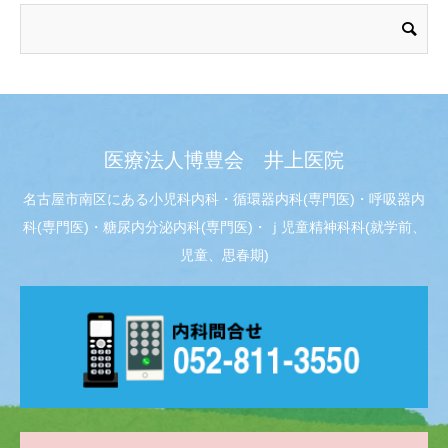
医療法人博豊会 井上医院
名古屋市南区にある小児科内科・循環器内科(専門医)・呼吸器内
科(専門医)・糖尿内分泌内科(専門医)・ｊ児童精神科科(就学前、
児童、思春期)