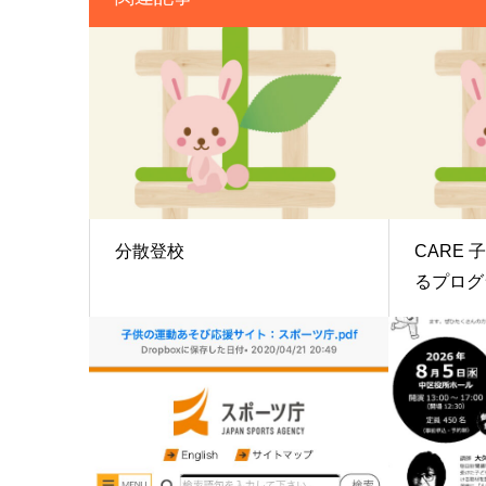
分散登校
CARE
るプログ