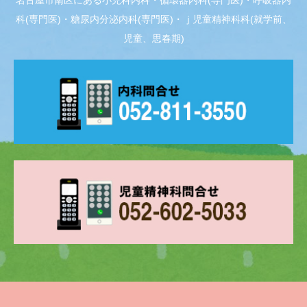
名古屋市南区にある小児科内科・循環器内科(専門医)・呼吸器内
科(専門医)・糖尿内分泌内科(専門医)・ｊ児童精神科科(就学前、
児童、思春期)