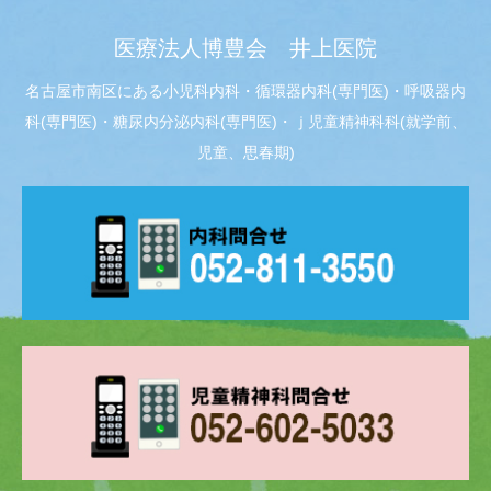
医療法人博豊会 井上医院
名古屋市南区にある小児科内科・循環器内科(専門医)・呼吸器内
科(専門医)・糖尿内分泌内科(専門医)・ｊ児童精神科科(就学前、
児童、思春期)