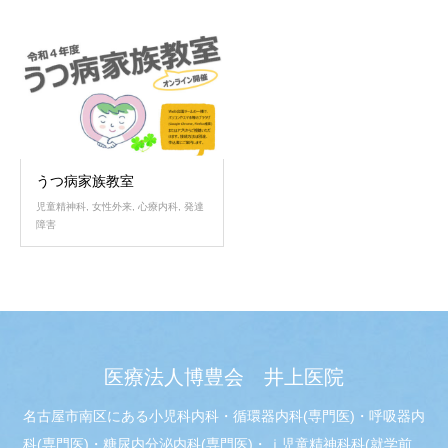
うつ病家族教室
児童精神科
,
女性外来
,
心療内科
,
発達
障害
医療法人博豊会 井上医院
名古屋市南区にある小児科内科・循環器内科(専門医)・呼吸器内
科(専門医)・糖尿内分泌内科(専門医)・ｊ児童精神科科(就学前、