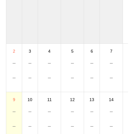
1
－
－
2
3
4
5
6
7
8
－
－
－
－
－
－
－
－
－
－
－
－
－
－
9
10
11
12
13
14
15
－
－
－
－
－
－
－
－
－
－
－
－
－
－