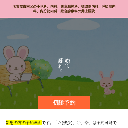
名古屋市南区の小児科、内科、児童精神科、循環器内科、呼吸器内
科、内分泌内科、総合診療科の井上医院
さ
め
て
れ
る
の
初診予約
新患の方の予約画面
です。「△(残少)、〇、◎」は予約可能で