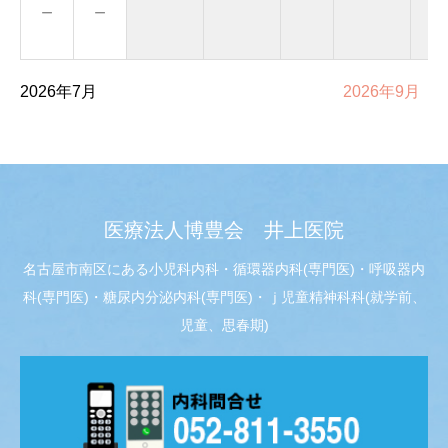
－
－
2026年7月
2026年9月
医療法人博豊会 井上医院
名古屋市南区にある小児科内科・循環器内科(専門医)・呼吸器内
科(専門医)・糖尿内分泌内科(専門医)・ｊ児童精神科科(就学前、
児童、思春期)