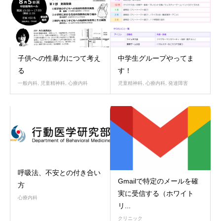
子供への性暴力につて考え
中学生グループやってま
る
す！
一般内科
,
児童精神科
,
心療内科
児童精神科
,
心療内科
,
発達障害
呼吸法、不安との付き合い
Gmailで特定のメールを確
方
実に受信する（ホワイト
心療内科
リ...
クリニック