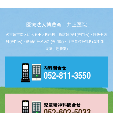
医療法人博豊会 井上医院
名古屋市南区にある小児科内科・循環器内科(専門医)・呼吸器内
科(専門医)・糖尿内分泌内科(専門医)・ｊ児童精神科科(就学前、
児童、思春期)