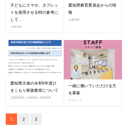
子どもにスマホ、タブレッ
愛知県教育委員会からの情
トを使用させる時の参考に
報
して...
心療内科
心療内科
愛知県主催の令和5年度ひ
一緒に働いていただける方
きこもり家族教室について
を募集
児童精神科
,
心療内科
,
発達障害
クリニック
1
2
3