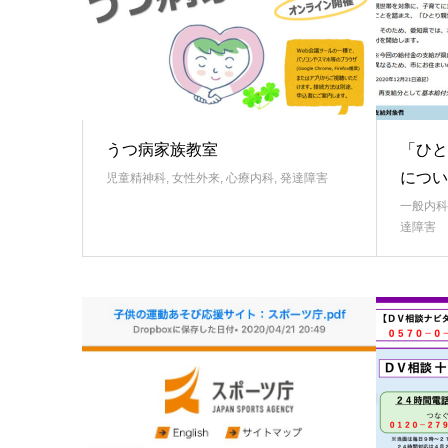
うつ病家族教室
「ひと
につい
児童精神科
,
女性外来
,
心療内科
,
発達障害
一般内科
達障害