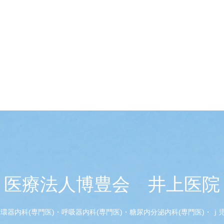
医療法人博豊会 井上医院
器内科(専門医)・呼吸器内科(専門医)・糖尿内分泌内科(専門医)・ｊ