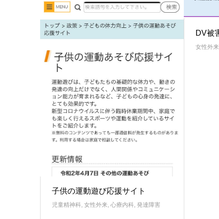
DV被
女性外来
子供の運動遊び応援サイト
児童精神科
,
女性外来
,
心療内科
,
発達障害