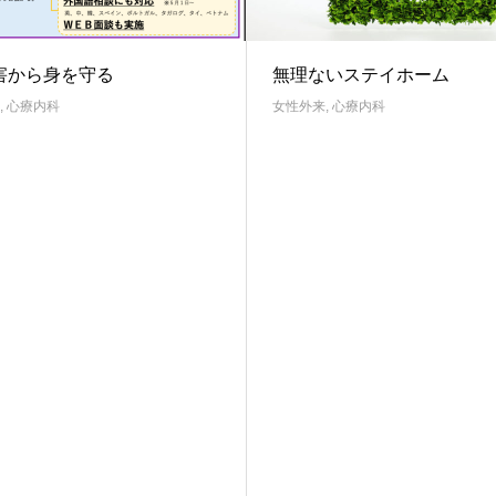
害から身を守る
無理ないステイホーム
,
心療内科
女性外来
,
心療内科