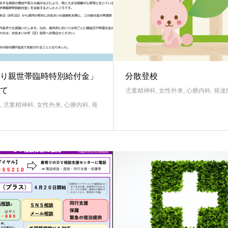
り親世帯臨時特別給付金」
分散登校
て
児童精神科
,
女性外来
,
心療内科
,
発達
,
児童精神科
,
女性外来
,
心療内科
,
発