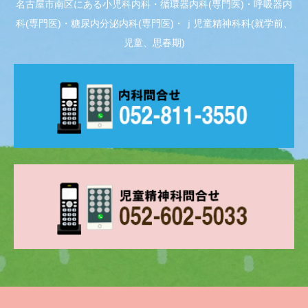
名古屋市南区にある小児科内科・循環器内科(専門医)・呼吸器内
科(専門医)・糖尿内分泌内科(専門医)・ｊ児童精神科科(就学前、
児童、思春期)