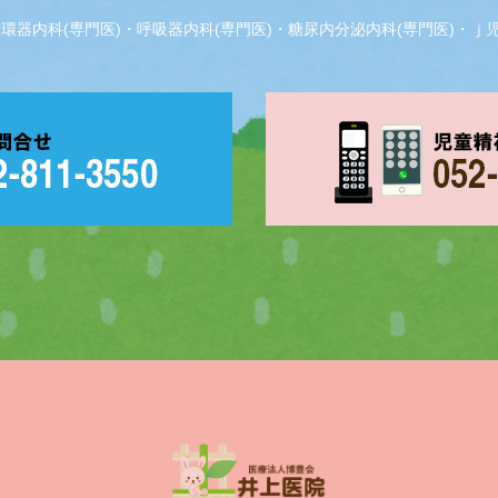
器内科(専門医)・呼吸器内科(専門医)・糖尿内分泌内科(専門医)・ｊ