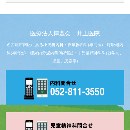
医療法人博豊会 井上医院
名古屋市南区にある小児科内科・循環器内科(専門医)・呼吸器内
科(専門医)・糖尿内分泌内科(専門医)・ｊ児童精神科科(就学前、
児童、思春期)