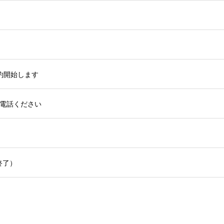
約開始します
電話ください
終了）